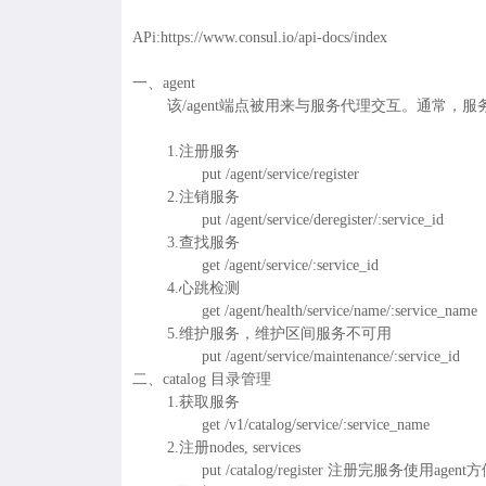
APi:https://www.consul.io/api-docs/index
一、agent
该/agent端点被用来与服务代理交互。通常
1.注册服务
put /agent/service/register
2.注销服务
put /agent/service/deregister/:service_id
3.查找服务
get /agent/service/:service_id
4.心跳检测
get /agent/health/service/name/:service_name
5.维护服务，维护区间服务不可用
put /agent/service/maintenance/:service_id
二、catalog 目录管理
1.获取服务
get /v1/catalog/service/:service_name
2.注册nodes, services
put /catalog/register 注册完服务使用agent