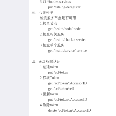
3.取消nodes,services
put /catalog/deregister
三、心跳检测
检测服务节点是否可用
1.检查节点
get /health/node/:node
2.检查相关服务
get /health/checks/:service
3.检查单个服务
get /health/service/:service
四、ACl 权限认证
1.创建token
put /acl/token
2.获取Token
get /acl/token/:AccessorID
get /acl/token/self
3.更新token
put /acl/token/:AccessorID
4.删除token
delete /acl/token/:AccessorID